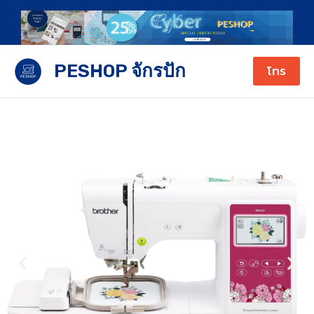
Skip
to
content
PESHOP จักรปัก
โทร
P
N
r
e
e
x