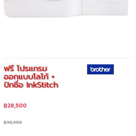
v
t
i
i
o
m
u
a
s
g
i
e
m
a
g
ฟรี โปรแกรม
e
ออกแบบโลโก้ +
ปักชื่อ InkStitch
฿28,500
฿30,900